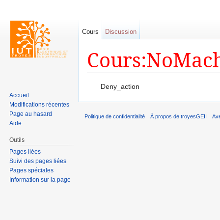
Cours
Discussion
Cours:NoMach
Aller à :
navigation
,
rechercher
Deny_action
Accueil
Modifications récentes
Page au hasard
Politique de confidentialité
À propos de troyesGEII
Av
Aide
Outils
Pages liées
Suivi des pages liées
Pages spéciales
Information sur la page