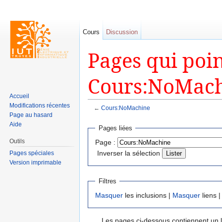
Cours
Discussion
Pages qui poin
Cours:NoMach
Accueil
Modifications récentes
←
Cours:NoMachine
Page au hasard
Aller à :
navigation
,
rechercher
Aide
Pages liées
Outils
Page :
Inverser la sélection
Pages spéciales
Version imprimable
Filtres
Masquer
les inclusions |
Masquer
liens 
Les pages ci-dessous contiennent un 