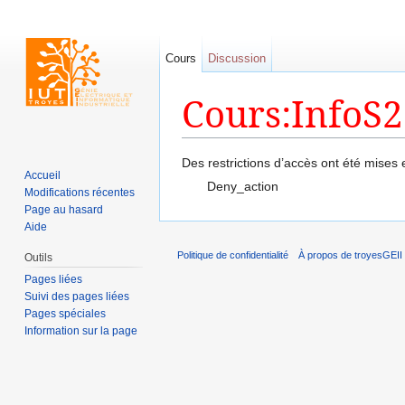
Cours
Discussion
Cours:InfoS2
Aller à :
navigation
,
rechercher
Des restrictions d’accès ont été mises
Accueil
Deny_action
Modifications récentes
Page au hasard
Aide
Politique de confidentialité
À propos de troyesGEII
Outils
Pages liées
Suivi des pages liées
Pages spéciales
Information sur la page