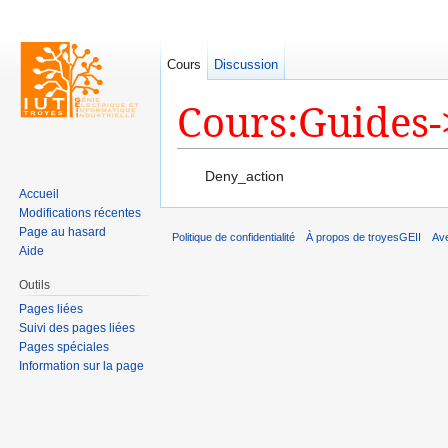
Cours
Discussion
Cours:Guides-
Aller à :
navigation
,
rechercher
Deny_action
Accueil
Modifications récentes
Page au hasard
Politique de confidentialité
À propos de troyesGEII
Av
Aide
Outils
Pages liées
Suivi des pages liées
Pages spéciales
Information sur la page