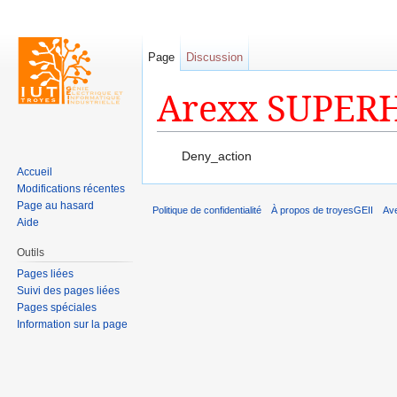
Page
Discussion
Arexx SUPERH
Aller à :
navigation
,
rechercher
Deny_action
Accueil
Modifications récentes
Page au hasard
Politique de confidentialité
À propos de troyesGEII
Av
Aide
Outils
Pages liées
Suivi des pages liées
Pages spéciales
Information sur la page